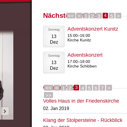
Nächste Auftritte
<<
<
1
2
3
4
5
>
Adventskonzert Kunitz
Sonntag
15:00–16:00
13
Kirche Kunitz
Dez
Adventskonzert
Sonntag
17:00–18:00
13
Kirche Schlöben
Dez
Chornews
<<
<
1
2
3
4
5
6
7
>
>>
Volles Haus in der Friedenskirche
02. Jan 2019
Klang der Stolpersteine - Rückblick