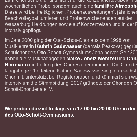
wöchentlichen Probe, sondern auch eine
familiäre Atmosph
Diese wird bei freitäglichen „Probenauswertungen“, jährliche
Beachvolleyballturnieren und Probenwochenenden auf der
Wasserburg Heldrungen sowie auf Konzertreisen und in der F
intensiv gepflegt.
Im Jahr 2000 ging der Otto-Schott-Chor aus dem 1998 von
Musiklehrerin
Kathrin Sadewasser
(damals Peskova) gegrü
Schulchor des Otto-Schott-Gymnasiums Jena hervor. Seit 20
haben die Musikpädagogen
Maike Jonetz-Mentzel
und
Chri
Herrmann
die Leitung des Chores übernommen. Die Gründe
langjährige Chorleiterin Kathrin Sadewasser singt nun selbst
Chor mit, unterstützt bei Registerproben und kümmert sich we
intensiv um die Stimmbildung. 2017 gründete der Chor den O
Schott-Chor Jena e. V.
Wir proben derzeit freitags von 17:00 bis 20:00 Uhr in der
des Otto-Schott-Gymnasiums.