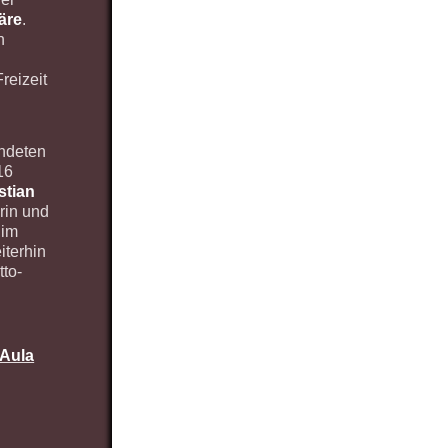
äre
.
n
reizeit
ndeten
16
stian
rin und
 im
iterhin
tto-
 Aula