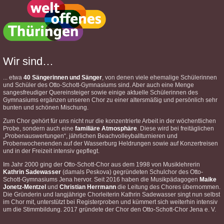
Wir sind…
... etwa
40 Sängerinnen und Sänger
, von denen viele ehemalige Schülerinnen
und Schüler des Otto-Schott-Gymnasiums sind. Aber auch eine Menge
sangesfreudiger Quereinsteiger sowie einige aktuelle Schülerinnen des
Gymnasiums ergänzen unseren Chor zu einer altersmäßig und persönlich sehr
bunten und schönen Mischung.
Zum Chor gehört für uns nicht nur die konzentrierte Arbeit in der wöchentlichen
Probe, sondern auch eine
familiäre Atmosphäre
. Diese wird bei freitäglichen
„Probenauswertungen“, jährlichen Beachvolleyballturnieren und
Probenwochenenden auf der Wasserburg Heldrungen sowie auf Konzertreisen
und in der Freizeit intensiv gepflegt.
Im Jahr 2000 ging der Otto-Schott-Chor aus dem 1998 von Musiklehrerin
Kathrin Sadewasser
(damals Peskova) gegründeten Schulchor des Otto-
Schott-Gymnasiums Jena hervor. Seit 2016 haben die Musikpädagogen
Maike
Jonetz-Mentzel
und
Christian Herrmann
die Leitung des Chores übernommen.
Die Gründerin und langjährige Chorleiterin Kathrin Sadewasser singt nun selbst
im Chor mit, unterstützt bei Registerproben und kümmert sich weiterhin intensiv
um die Stimmbildung. 2017 gründete der Chor den Otto-Schott-Chor Jena e. V.