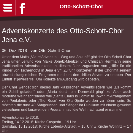
Otto-Schott-Chor
Adventskonzerte des Otto-Schott-Chor
Jena e.V.
06. Dez 2018
von Otto-Schott-Chor
Unter dem Motto „Via et Adventus – Weg und Ankunft“ gibt der Otto-Schott-Chor
Jena unter Leitung von Maike Jonetz-Mentzel und Christian Herrmann seine
traditionellen Adventskonzerte in diesem Jahr zugunsten von „Hilfe für die
Kinder von Tschernobyl in Jena e.V.“. Zu fünf Konzerten ist der Chor mit seinem
abwechslungsreichen Programm rund um den dritten Advent zu erleben. Der
Eintritt ist jeweils frei. Um Kollekte am Ausgang wird gebeten.
Der Chor wendet sich dieses Jahr klassischen Adventsliedern wie „Es kommt
ein Schiff geladen“ oder „Maria durch ein Dornwald ging“ zu. Aber auch
moderne Weihnachtslieder wie „Santa Claus Is Comin‘ to Town“ im Arrangement
von Pentatonix oder „The Rose“ von Ola Gjeilo werden zu hören sein. So
möchten die rund 40 Sängerinnen und Sänger ihr Publikum mit einem gewohnt
vielseitigen und kurzweiligen Programm auf die Weihnachtszeit einstimmen.
Adventskonzerte 2018:
Freitag, 14.12.2018: Kirche Cospeda – 19 Uhr
Samstag, 15.12.2018: Kirche Lobeda-Altstadt – 15 Uhr // Kirche Wöllnitz – 17
Uhr