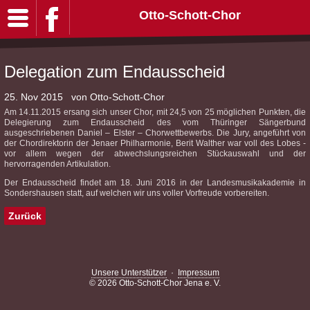
Otto-Schott-Chor
Delegation zum Endausscheid
25. Nov 2015
von Otto-Schott-Chor
Am 14.11.2015 ersang sich unser Chor, mit 24,5 von 25 möglichen Punkten, die
Delegierung zum Endausscheid des vom Thüringer Sängerbund
ausgeschriebenen Daniel – Elster – Chorwettbewerbs. Die Jury, angeführt von
der Chordirektorin der Jenaer Philharmonie, Berit Walther war voll des Lobes -
vor allem wegen der abwechslungsreichen Stückauswahl und der
hervorragenden Artikulation.
Der Endausscheid findet am 18. Juni 2016 in der Landesmusikakademie in
Sondershausen statt, auf welchen wir uns voller Vorfreude vorbereiten.
Zurück
Unsere Unterstützer
·
Impressum
© 2026 Otto-Schott-Chor Jena e. V.