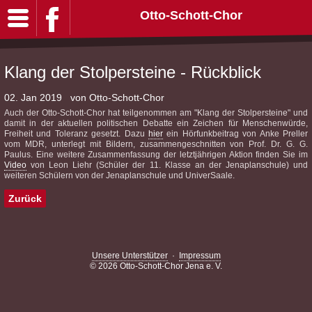
Otto-Schott-Chor
Klang der Stolpersteine - Rückblick
02. Jan 2019
von Otto-Schott-Chor
Auch der Otto-Schott-Chor hat teilgenommen am "Klang der Stolpersteine" und
damit in der aktuellen politischen Debatte ein Zeichen für Menschenwürde,
Freiheit und Toleranz gesetzt. Dazu
hier
ein Hörfunkbeitrag von Anke Preller
vom MDR, unterlegt mit Bildern, zusammengeschnitten von Prof. Dr. G. G.
Paulus. Eine weitere Zusammenfassung der letztjährigen Aktion finden Sie im
Video
von Leon Liehr (Schüler der 11. Klasse an der Jenaplanschule) und
weiteren Schülern von der Jenaplanschule und UniverSaale.
Zurück
Unsere Unterstützer
·
Impressum
© 2026 Otto-Schott-Chor Jena e. V.