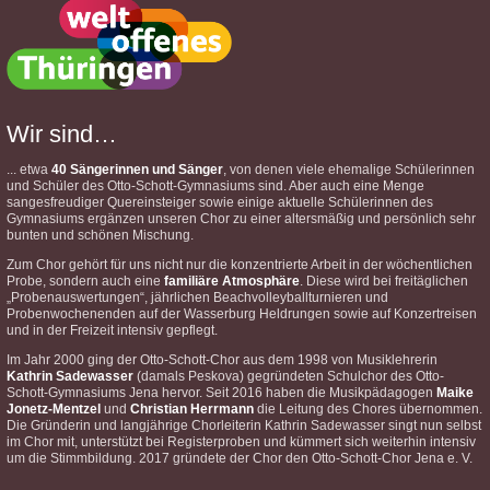
Wir sind…
... etwa
40 Sängerinnen und Sänger
, von denen viele ehemalige Schülerinnen
und Schüler des Otto-Schott-Gymnasiums sind. Aber auch eine Menge
sangesfreudiger Quereinsteiger sowie einige aktuelle Schülerinnen des
Gymnasiums ergänzen unseren Chor zu einer altersmäßig und persönlich sehr
bunten und schönen Mischung.
Zum Chor gehört für uns nicht nur die konzentrierte Arbeit in der wöchentlichen
Probe, sondern auch eine
familiäre Atmosphäre
. Diese wird bei freitäglichen
„Probenauswertungen“, jährlichen Beachvolleyballturnieren und
Probenwochenenden auf der Wasserburg Heldrungen sowie auf Konzertreisen
und in der Freizeit intensiv gepflegt.
Im Jahr 2000 ging der Otto-Schott-Chor aus dem 1998 von Musiklehrerin
Kathrin Sadewasser
(damals Peskova) gegründeten Schulchor des Otto-
Schott-Gymnasiums Jena hervor. Seit 2016 haben die Musikpädagogen
Maike
Jonetz-Mentzel
und
Christian Herrmann
die Leitung des Chores übernommen.
Die Gründerin und langjährige Chorleiterin Kathrin Sadewasser singt nun selbst
im Chor mit, unterstützt bei Registerproben und kümmert sich weiterhin intensiv
um die Stimmbildung. 2017 gründete der Chor den Otto-Schott-Chor Jena e. V.